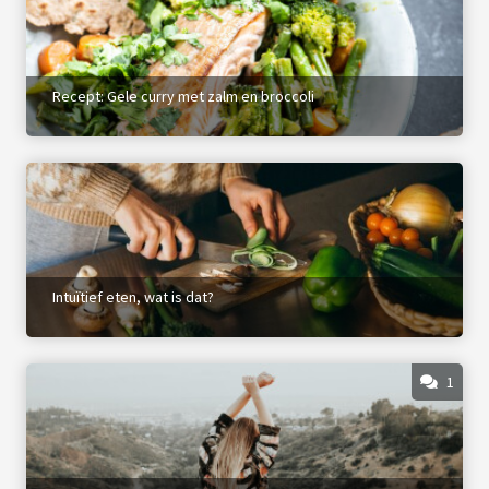
Recept: Gele curry met zalm en broccoli
Intuïtief eten, wat is dat?
1