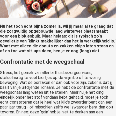
Nu het toch echt bijna zomer is, wil jij maar al te graag dat
die zorgvuldig opgebouwde laag wintervet plaatsmaakt
voor een blokjesbuik. Maar helaas: dit is typisch zo’n
gevalletje van ‘klinkt makkelijker dan het in werkelijkheid is.’
Want met alleen die donuts en zakken chips laten staan en
af en toe wat sit-ups doen, ben je er nog (lang) niet.
Confrontatie met de weegschaal
Stress, het gemak van allerlei thuisbezorgservices,
stelselmatig te veel biertjes op de vrijmibo of te weinig
beweging. Wat de oorzaken er dan ook voor zijn, zeker is dat jij
baalt van je uitdijende lichaam. Je hebt de confrontatie met de
weegschaal lang weten uit te stellen. Maar nu je het ding
eindelijk onder het stof vandaan hebt gehaald, moet je toch
echt constateren dat je heel wat kilo’s zwaarder bent dan een
paar jaar terug - of misschien zelfs wel zwaarder bent dan ooit
tevoren. En nee: deze ‘gain’ heb je niet te danken aan een