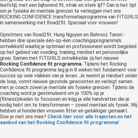
leefstijl, met een bijhorend fit, strak en sterk lijf? Dan is het tijd
om je fysieke én mentale grenzen te verleggen met ons
ROCKING CONFIDENCE transformatieprogramma van FITGIRLS
in samenwerking met Road2fit. Speciaal voor vrouwen!
Oprichters van Road2fit: Hung Nguyen en Behrooz Tanori -
hebben drie speciale één-op-één coachingsprogramma’s
ontwikkeld waarbij je optimaal en professioneel wordt begeleid
op het gebied van voeding, training, mindset en persoonlijke
groei. Samen met FITGIRLS ontwikkelde zij het nieuwe
Rocking Confidence fit programma.
Tijdens het Rocking
Confidence fit programma leg jij in 8 weken hét fundament voor
succes op vele vlakken van je leven. Je neemt je mindset onder
de loep, vormt nieuwe gezonde gewoontes en verlegt samen
met je coach zowel je mentale als fysieke grenzen. Tijdens de
coaching word je gestimuleerd om je 100% op je
(fitness)doelen te focussen en krijg je alle handvatten die je
nodig hebt om te transformeren – zowel mentaal als fysiek. Wij
hebben al honderden vrouwen fitter en gelukkiger gemaakt.
Doe je met ons mee?
Check hier voor alle trajecten en het
aanbod van het Rocking Confidence fit programma!