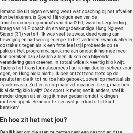
Iemand die uit eigen ervaring weet wat coaching bij het afvallen
kan betekenen, is Sjoerd. Hij volgde een van de
transformatieprogramma's van Road2Fit, waar hij begeleiding
kreeg van NLP coach én ervaringsdeskundige Hung Nguyen.
Sjoerd (31) vertelt: ‘Ik was veel te zwaar, deed weinig aan
beweging en had weinig energie. In het verleden kwam ik allerlei
obstakels tegen als ik een fitte leefstijl probeerde op te
pakken. Het programma sprak me aan omdat ik hiermee meer
kon bereiken dan afvallen alleen. Ik kon een blijvende
verandering gaan creëren. In totaal wilde ik veertig kilo kwijt.
Tijdens het transformatieproces had ik mijn doelen scherp voor
ogen, en Hung hielp hierbij. Ik ben ontzettend trots op de
resultaten die ik tot nu toe heb geboekt, zowel op mentaal als
fysiek niveau. Zo ben ik nog maar vijf maanden bezig, maar ben
ik al dertig kilo kwijt! Ook sport ik meer, eet ik anders, stel ik
minder dingen uit en krijg ik meer gedaan omdat ik dingen
meteen oppak. Bizar om te zien wat je in korte tijd kunt
bereiken.’
En hoe zit het met jou?
Ben jij klaar om die stap te zetten naar een gezond en fitte