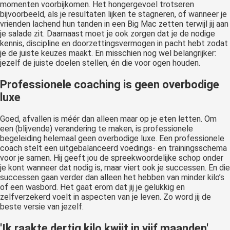
momenten voorbijkomen. Het hongergevoel trotseren
bijvoorbeeld, als je resultaten lijken te stagneren, of wanneer je
vrienden lachend hun tanden in een Big Mac zetten terwijl jij aan
je salade zit. Daarnaast moet je ook zorgen dat je de nodige
kennis, discipline en doorzettingsvermogen in pacht hebt zodat
je de juiste keuzes maakt. En misschien nog wel belangrijker:
jezelf de juiste doelen stellen, én die voor ogen houden.
Professionele coaching is geen overbodige
luxe
Goed, afvallen is méér dan alleen maar op je eten letten. Om
een (blijvende) verandering te maken, is professionele
begeleiding helemaal geen overbodige luxe. Een professionele
coach stelt een uitgebalanceerd voedings- en trainingsschema
voor je samen. Hij geeft jou de spreekwoordelijke schop onder
je kont wanneer dat nodig is, maar viert ook je successen. En die
successen gaan verder dan alleen het hebben van minder kilo’s
of een wasbord. Het gaat erom dat jij je gelukkig en
zelfverzekerd voelt in aspecten van je leven. Zo word jij de
beste versie van jezelf.
'Ik raakte dertig kilo kwijt in vijf maanden'