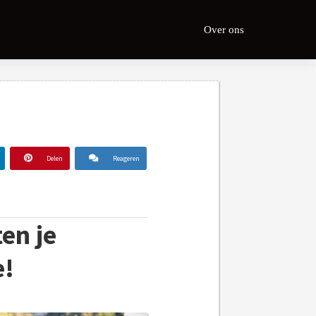
Over ons
Delen
Reageren
en je
e!