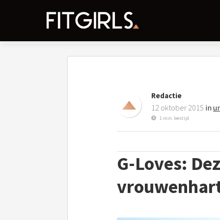
Redactie
12 oktober 2015
in
u
1 min. leestijd
G-Loves: Dez
vrouwenhart 