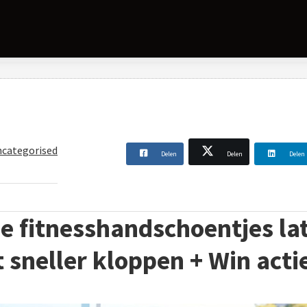
ncategorised
Delen
Delen
Delen
e fitnesshandschoentjes lat
sneller kloppen + Win acti