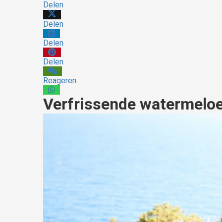
Delen
Delen
Delen
Delen
Reageren
Verfrissende watermeloe