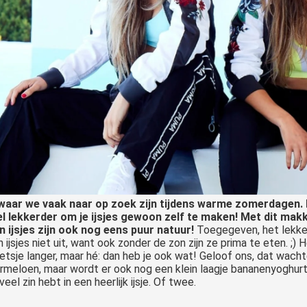
es waar we vaak naar op zoek zijn tijdens warme zomerdagen. 
el lekkerder om je ijsjes gewoon zelf te maken! Met dit mak
ijsjes zijn ook nog eens puur natuur!
Toegegeven, het lekker
ijsjes niet uit, want ook zonder de zon zijn ze prima te eten. ;) 
ietsje langer, maar hé: dan heb je ook wat! Geloof ons, dat wach
ermeloen, maar wordt er ook nog een klein laagje bananenyoghurt
el zin hebt in een heerlijk ijsje. Of twee.