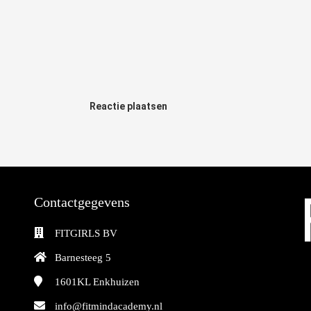
Reactie plaatsen
Contactgegevens
FITGIRLS BV
Barnesteeg 5
1601KL
Enkhuizen
info@fitmindacademy.nl