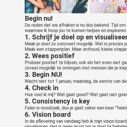
Begin nu!
De reden dat we afhaken is nu dus bekend. Tijd om
waarmee ik hoop jou te kunnen helpen en inspireren
1. Schrijf je doel op en visualisee
Maak je doel zo concreet mogelijk. Wat is precies je
Maak een stappenplan. Maar onthoud, kleine stapje
2. Wees positief
Probeer positief te blijven, ook als het even niet ga
zoveel mogelijk te omringen met mensen die je inspir
3. Begin NU!
Wacht niet tot 1 januari, maandag, de eerste van de 
4. Check in
Hoe voel ik mij? Wat gaat goed? Wat gaat niet goed
5. Consistency is key
Falen is noodzaak, dus je gaat zeker een keer ‘’fale
6. Vision board
In de aflevering van vandaag heb ik mijn vision board
visualiseren. Het is geen
must
om je doel te behale