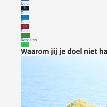
Delen
Delen
Delen
Delen
Reageren
Waarom jij je doel niet h