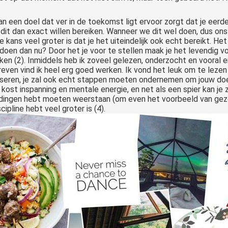
n een doel dat ver in de toekomst ligt ervoor zorgt dat je eerd
dit dan exact willen bereiken. Wanneer we dit wel doen, dus ons
kans veel groter is dat je het uiteindelijk ook echt bereikt. Het
 doen dan nu? Door het je voor te stellen maak je het levendig v
ken (2).
Inmiddels heb ik zoveel gelezen, onderzocht en vooral e
reven vind ik heel erg goed werken. Ik vond het leuk om te lezen d
sualiseren, je zal ook echt stappen moeten ondernemen om jouw do
ost inspanning en mentale energie, en net als een spier kan je z
idingen hebt moeten weerstaan (om even het voorbeeld van gezo
ipline hebt veel groter is (4).