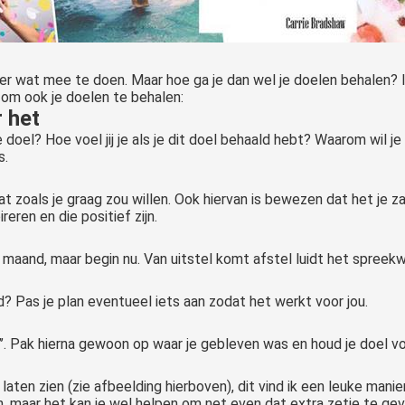
 er wat mee te doen. Maar hoe ga je dan wel je doelen behalen?
 om ook je doelen te behalen:
r het
 doel? Hoe voel jij je als je dit doel behaald hebt? Waarom wil je
s.
at zoals je graag zou willen. Ook hiervan is bewezen dat het je za
eren en die positief zijn.
maand, maar begin nu. Van uitstel komt afstel luidt het spreekwoo
? Pas je plan eventueel iets aan zodat het werkt voor jou.
n’’. Pak hierna gewoon op waar je gebleven was en houd je doel vo
 laten zien (zie afbeelding hierboven), dit vind ik een leuke mani
n, maar het kan je wel helpen om net even dat extra zetje te ge