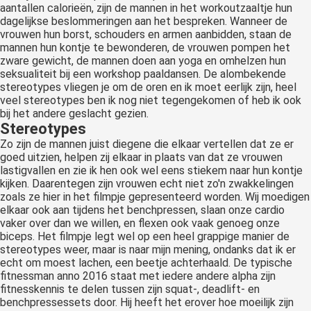
aantallen calorieën, zijn de mannen in het workoutzaaltje hun
dagelijkse beslommeringen aan het bespreken. Wanneer de
vrouwen hun borst, schouders en armen aanbidden, staan de
mannen hun kontje te bewonderen, de vrouwen pompen het
zware gewicht, de mannen doen aan yoga en omhelzen hun
seksualiteit bij een workshop paaldansen. De alombekende
stereotypes vliegen je om de oren en ik moet eerlijk zijn, heel
veel stereotypes ben ik nog niet tegengekomen of heb ik ook
bij het andere geslacht gezien.
Stereotypes
Zo zijn de mannen juist diegene die elkaar vertellen dat ze er
goed uitzien, helpen zij elkaar in plaats van dat ze vrouwen
lastigvallen en zie ik hen ook wel eens stiekem naar hun kontje
kijken. Daarentegen zijn vrouwen echt niet zo'n zwakkelingen
zoals ze hier in het filmpje gepresenteerd worden. Wij moedigen
elkaar ook aan tijdens het benchpressen, slaan onze cardio
vaker over dan we willen, en flexen ook vaak genoeg onze
biceps. Het filmpje legt wel op een heel grappige manier de
stereotypes weer, maar is naar mijn mening, ondanks dat ik er
echt om moest lachen, een beetje achterhaald. De typische
fitnessman anno 2016 staat met iedere andere alpha zijn
fitnesskennis te delen tussen zijn squat-, deadlift- en
benchpressessets door. Hij heeft het erover hoe moeilijk zijn