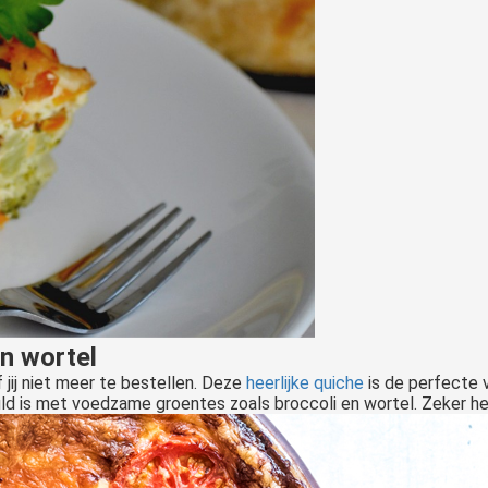
n wortel
jij niet meer te bestellen. Deze
heerlijke quiche
is de perfecte v
uld is met voedzame groentes zoals broccoli en wortel. Zeker he