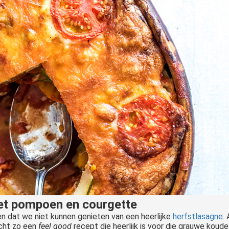
met pompoen en courgette
en dat we niet kunnen genieten van een heerlijke
herfstlasagne.
A
echt zo een
feel good
recept die heerlijk is voor die grauwe koude