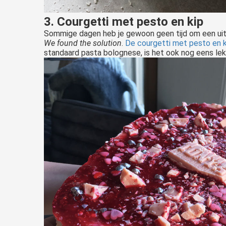
3. Courgetti met pesto en kip
Sommige dagen heb je gewoon geen tijd om een uitg
We found the solution
.
De courgetti met pesto en k
standaard pasta bolognese, is het ook nog eens l