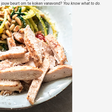
et jouw beurt om te koken vanavond?
You know what to do
.