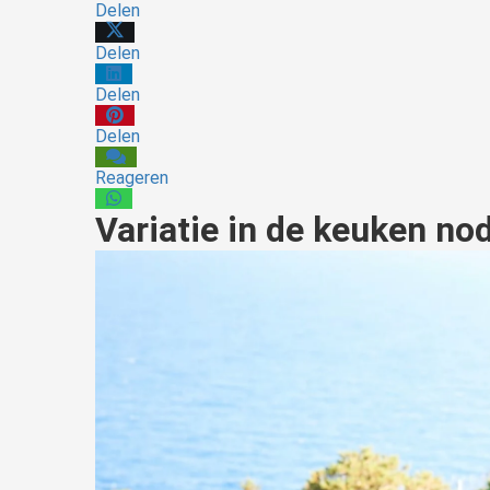
Delen
Delen
Delen
Delen
Reageren
Variatie in de keuken no