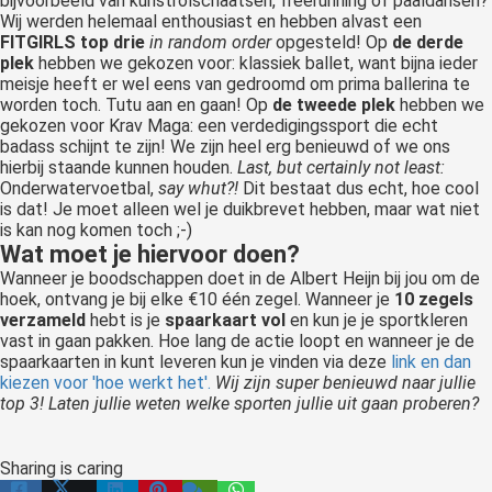
bijvoorbeeld van kunstrolschaatsen, freerunning of paaldansen?
Wij werden helemaal enthousiast en hebben alvast een
FITGIRLS top drie
in random order
opgesteld!
Op
de derde
plek
hebben we gekozen voor: klassiek ballet, want bijna ieder
meisje heeft er wel eens van gedroomd om prima ballerina te
worden toch. Tutu aan en gaan!
Op
de tweede plek
hebben we
gekozen voor Krav Maga: een verdedigingssport die echt
badass schijnt te zijn! We zijn heel erg benieuwd of we ons
hierbij staande kunnen houden.
Last, but certainly not least:
Onderwatervoetbal,
say whut?!
Dit bestaat dus echt, hoe cool
is dat! Je moet alleen wel je duikbrevet hebben, maar wat niet
is kan nog komen toch ;-)
Wat moet je hiervoor doen?
Wanneer je boodschappen doet in de Albert Heijn bij jou om de
hoek, ontvang je bij elke €10 één zegel. Wanneer je
10 zegels
verzameld
hebt is je
spaarkaart vol
en kun je je sportkleren
vast in gaan pakken. Hoe lang de actie loopt en wanneer je de
spaarkaarten in kunt leveren kun je vinden via deze
link en dan
kiezen voor 'hoe werkt het'.
Wij zijn super benieuwd naar jullie
top 3! Laten jullie weten welke sporten jullie uit gaan proberen?
Sharing is caring