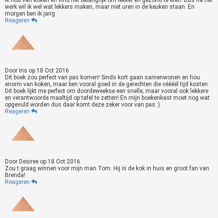
werk wil ik wel wat lekkers maken, maar niet uren in de keuken staan. En
morgen ben ik jarig
Reageren
Door
Iris
op
18 Oct 2016
Dit boek zou perfect van pas komen! Sinds kort gaan samenwonen en hou
enorm van koken, maar ben vooral goed in de gerechten die véééél tijd kosten.
Dit boek lijkt me perfect om doordeweekse een snelle, maar vooral ook lekkere
en verantwoorde maaltijd op tafel te zetten! En mijn boekenkast moet nog wat
opgevuld worden dus daar komt deze zeker voor van pas :)
Reageren
Door
Desiree
op
18 Oct 2016
Zou t graag winnen voor mijn man Tom. Hij is de kok in huis en groot fan van
Brenda!
Reageren