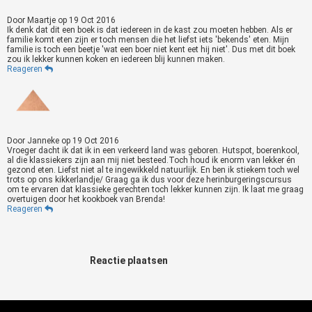
Door
Maartje
op
19 Oct 2016
Ik denk dat dit een boek is dat iedereen in de kast zou moeten hebben. Als er
familie komt eten zijn er toch mensen die het liefst iets 'bekends' eten. Mijn
familie is toch een beetje 'wat een boer niet kent eet hij niet'. Dus met dit boek
zou ik lekker kunnen koken en iedereen blij kunnen maken.
Reageren
Door
Janneke
op
19 Oct 2016
Vroeger dacht ik dat ik in een verkeerd land was geboren. Hutspot, boerenkool,
al die klassiekers zijn aan mij niet besteed.Toch houd ik enorm van lekker én
gezond eten. Liefst niet al te ingewikkeld natuurlijk. En ben ik stiekem toch wel
trots op ons kikkerlandje/ Graag ga ik dus voor deze herinburgeringscursus
om te ervaren dat klassieke gerechten toch lekker kunnen zijn. Ik laat me graag
overtuigen door het kookboek van Brenda!
Reageren
Reactie plaatsen