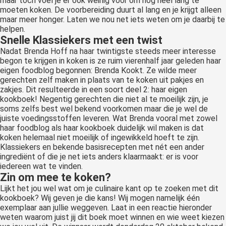
maar toch voel je er ook weinig voor om nog heel lang te
moeten koken. De voorbereiding duurt al lang en je krijgt alleen
maar meer honger. Laten we nou net iets weten om je daarbij te
helpen.
Snelle Klassiekers met een twist
Nadat Brenda Hoff na haar twintigste steeds meer interesse
begon te krijgen in koken is ze ruim vierenhalf jaar geleden haar
eigen foodblog begonnen: Brenda Kookt. Ze wilde meer
gerechten zelf maken in plaats van te koken uit pakjes en
zakjes. Dit resulteerde in een soort deel 2: haar eigen
kookboek! Negentig gerechten die niet al te moeilijk zijn, je
soms zelfs best wel bekend voorkomen maar die je wel de
juiste voedingsstoffen leveren. Wat Brenda vooral met zowel
haar foodblog als haar kookboek duidelijk wil maken is dat
koken helemaal niet moeilijk of ingewikkeld hoeft te zijn.
Klassiekers en bekende basisrecepten met nét een ander
ingrediënt of die je net iets anders klaarmaakt: er is voor
iedereen wat te vinden.
Zin om mee te koken?
Lijkt het jou wel wat om je culinaire kant op te zoeken met dit
kookboek? Wij geven je die kans! Wij mogen namelijk één
exemplaar aan jullie weggeven. Laat in een reactie hieronder
weten waarom juist jij dit boek moet winnen en wie weet kiezen