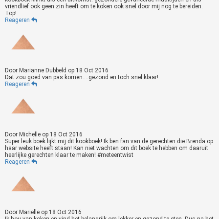
vriendlief ook geen zin heeft om te koken ook snel door mij nog te bereiden.
Top!
Reageren
Door
Marianne Dubbeld
op
18 Oct 2016
Dat zou goed van pas komen....gezond en toch snel klaar!
Reageren
Door
Michelle
op
18 Oct 2016
Super leuk boek lijkt mij dit kookboek! Ik ben fan van de gerechten die Brenda op
haar website heeft staan! Kan niet wachten om dit boek te hebben om daaruit
heerlijke gerechten klaar te maken! #meteentwist
Reageren
Door
Marielle
op
18 Oct 2016
Ik hou van koken en vind het belangrijk om lekker en gezond te eten. Dus na het