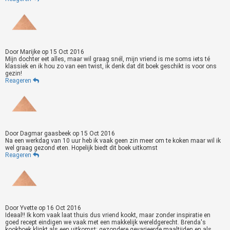
Door
Marijke
op
15 Oct 2016
Mijn dochter eet alles, maar wil graag snél, mijn vriend is me soms iets té
klassiek en ik hou zo van een twist, ik denk dat dit boek geschikt is voor ons
gezin‍‍!
Reageren
Door
Dagmar gaasbeek
op
15 Oct 2016
Na een werkdag van 10 uur heb ik vaak geen zin meer om te koken maar wil ik
wel graag gezond eten. Hopelijk biedt dit boek uitkomst
Reageren
Door
Yvette
op
16 Oct 2016
Ideaal!! Ik kom vaak laat thuis dus vriend kookt, maar zonder inspiratie en
goed recept eindigen we vaak met een makkelijk wereldgerecht. Brenda's
kookboek klinkt als een uitkomst: gezondere gevarieerde maaltijden en als