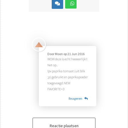
Door
Moon
op
21 Jun 2016
WOW deze is echt heeeeerlijk!!
Net op..
Ipv paprika tomaat (uit blik
;p) gebruikt en paprikapoeder
toegevoegd.NEW
FAVORITE<3
Reageren
Reactie plaatsen