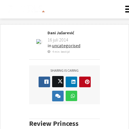
Dani Jašarević
16 juli 2014
in
uncategorised
4 min. leestijd
SHARING IS CARING
Review Princess