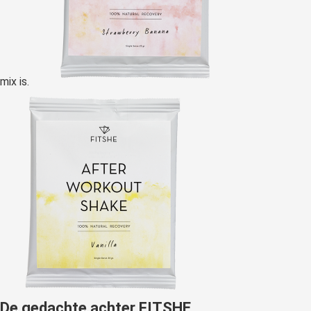
mix is.
De gedachte achter FITSHE