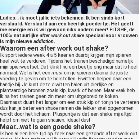
Ladies… ik moet jullie iets bekennen. Ik ben sinds kort
verslaafd. Verslaafd aan een heerlijk poedertje. Het geeft
me energie en ik wil gewoon niks anders meer! FITSHE, de
100% natuurlijke
after work out shake
speciaal voor vrouwen
is mijn nieuwe
addiction.
Waarom een after work out shake?
Ik sport iedere week 4 a 5 keer en daarbij krijgen mijn spieren
heel wat te verduren. Tijdens het trainen beschadigd namelijk
mijn spierweefsel. Dat klinkt nu een beetje eng maar dat is heel
normaal. Wel is het een
must
om je spieren daarna de juiste
voeding te geven om te herstellen. Eiwitten helpen daar een
handje bij. Je kunt deze eiwitten halen uit dierlijke en
plantaardige bronnen zoals kip, kwark of bonen. Maar vaak heb
ik na het trainen geen zin meer om uitgebreid te koken.
Daarnaast duurt het langer om een stuk kip of tonijn te verteren
dus kan je beter een shake nemen die lekker snel opgenomen
wordt door het lichaam. Pluspuntje is dat een shake mij altijd
helpt om niet te gaan snaaien. Ideaal dus!
Maar…wat is een goede shake?
Ik ben al een hele tijd op zoek naar een gezonde after work out