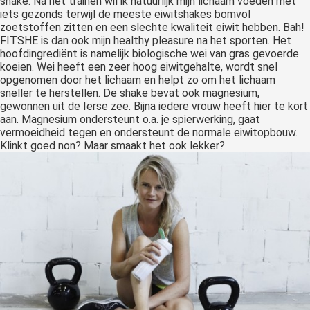
shake. Na het trainen wil ik natuurlijk mijn lichaam voeden met
iets gezonds terwijl de meeste eiwitshakes bomvol
zoetstoffen zitten en een slechte kwaliteit eiwit hebben. Bah!
FITSHE is dan ook mijn healthy pleasure na het sporten. Het
hoofdingrediënt is namelijk biologische wei van gras gevoerde
koeien. Wei heeft een zeer hoog eiwitgehalte, wordt snel
opgenomen door het lichaam en helpt zo om het lichaam
sneller te herstellen. De shake bevat ook magnesium,
gewonnen uit de Ierse zee. Bijna iedere vrouw heeft hier te kort
aan. Magnesium ondersteunt o.a. je spierwerking, gaat
vermoeidheid tegen en ondersteunt de normale eiwitopbouw.
Klinkt goed non? Maar smaakt het ook lekker?