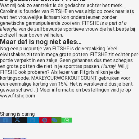
Wat mij ook zo aantrekt is de gedachte achter het merk.
Caroline is founder van FITSHE en was altijd op zoek naar iets
wat het vrouwelijke lichaam kon ondersteunen zonder
genetische gemanipuleerde zooi erin. FITSHE
is a part of a
lifestyle,
van de zelfbewuste sportieve vrouw die het beste bij
zichzelf naar boven wil halen.
Maar dat is nog niet alles…
Nog een pluspuntje van FITSHE is de verpakking. Veel
eiwitshakes zitten in mega grote potten. FITSHE zit echter per
portie verpakt in een zakje. Geen gehannes dus met schepjes
en grote potten die niet in je sporttas passen.
Hurray
! Wil jij
FITSHE ook proberen? Als lezer van Fitgirls.nl kan je de
kortingscode: MAKEYOURWORKOUTCOUNT gebruiken voor
een eenmalige korting van 15%. Het is verslavend dus je bent
gewaarschuwd ;-) Meer informatie en bestellingen vind je op
www.fitshe.com
Sharing is caring