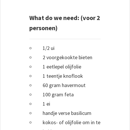
What do we need: (voor 2
personen)
1/2 ui
2 voorgekookte bieten
1 eetlepel olijfolie
1 teentje knoflook
60 gram havermout
100 gram feta
1 ei
handje verse basilicum
kokos- of olijfolie om in te