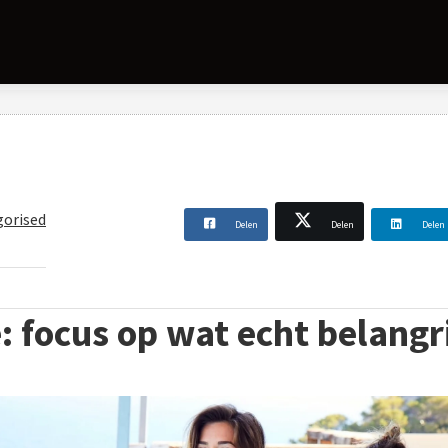
gorised
Delen
Delen
Delen
 focus op wat echt belangri