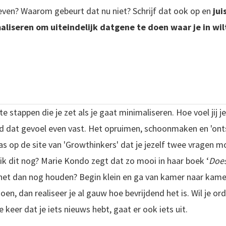
geven? Waarom gebeurt dat nu niet? Schrijf dat ook op en
jui
aliseren om uiteindelijk datgene te doen waar je in wil
e stappen die je zet als je gaat minimaliseren. Hoe voel jij j
dat gevoel even vast. Het opruimen, schoonmaken en 'ontsp
 las op de site van 'Growthinkers' dat je jezelf twee vragen mo
k dit nog? Marie Kondo zegt dat zo mooi in haar boek ‘
Does
e het dan nog houden? Begin klein en ga van kamer naar kamer
en, dan realiseer je al gauw hoe bevrijdend het is. Wil je or
ere keer dat je iets nieuws hebt, gaat er ook iets uit.