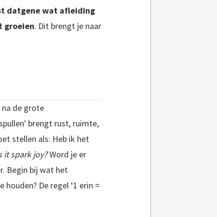
st datgene wat afleiding
t groeien
. Dit brengt je naar
e na de grote
ullen' brengt rust, ruimte,
et stellen als: Heb ik het
 it spark joy?
Word je er
. Begin bij wat het
de houden? De regel ‘1 erin =