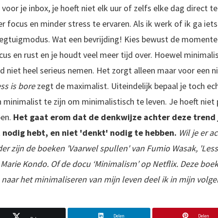
voor je inbox, je hoeft niet elk uur of zelfs elke dag direct t
focus en minder stress te ervaren. Als ik werk of ik ga iets
iegtuigmodus. Wat een bevrijding! Kies bewust de momenten
ocus en rust en je houdt veel meer tijd over. Hoewel minima
 trend niet heel serieus nemen. Het zorgt alleen maar voor een
ss is bore
zegt de maximalist. Uiteindelijk bepaal je toch ech
 minimalist te zijn om minimalistisch te leven. Je hoeft niet
pen.
Het gaat erom dat de denkwijze achter deze trend 
t nodig hebt, en niet 'denkt' nodig te hebben.
Wil je er a
der zijn de boeken 'Vaarwel spullen' van Fumio Wasak, 'Les
Marie Kondo. Of de docu ‘Minimalism’ op Netflix. Deze boe
 naar het minimaliseren van mijn leven deel ik in mijn volg
Delen
Delen