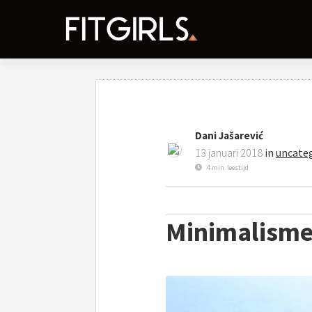
Dani Jašarević
13 januari 2018
in
uncate
4 min. leestijd
Minimalisme: