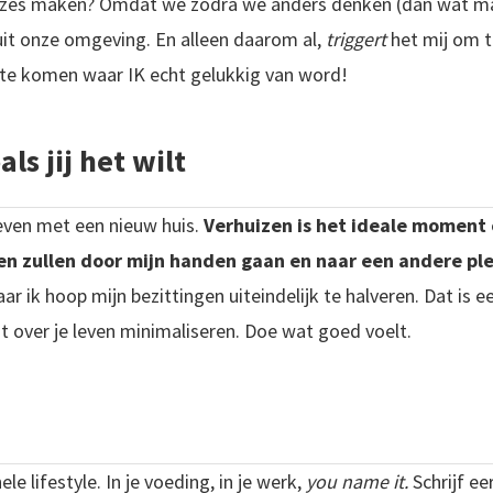
zes maken? Omdat we zodra we anders denken (dan wat maat
uit onze omgeving. En alleen daarom al,
triggert
het mij om t
 te komen waar IK echt gelukkig van word!
ls jij het wilt
leven met een nieuw huis.
Verhuizen is het ideale moment 
len zullen door mijn handen gaan en naar een andere p
ar ik hoop mijn bezittingen uiteindelijk te halveren. Dat is e
t over je leven minimaliseren. Doe wat goed voelt.
le lifestyle. In je voeding, in je werk,
you name it.
Schrijf ee