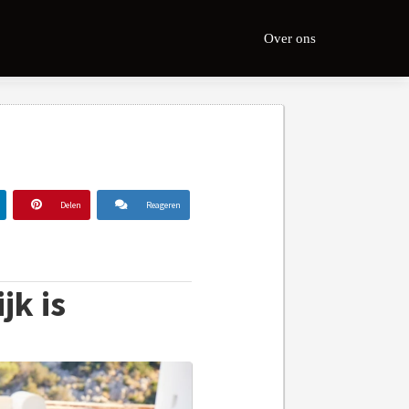
Over ons
Delen
Reageren
jk is