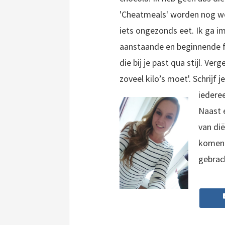
'Cheatmeals' worden nog wel 
iets ongezonds eet. Ik ga 
aanstaande en beginnende fi
die bij je past qua stijl. Verg
zoveel kilo’s moet'. Schrijf 
iederee
Naast e
van dië
komen 
gebrac