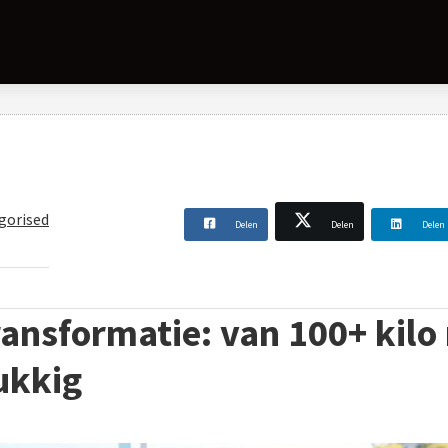
gorised
Delen
Delen
Delen
ransformatie: van 100+ kilo
lukkig