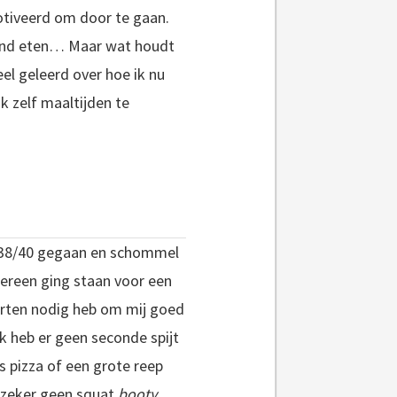
otiveerd om door te gaan.
zond eten… Maar wat houdt
el geleerd over hoe ik nu
 zelf maaltijden te
aar 38/40 gegaan en schommel
edereen ging staan voor een
porten nodig heb om mij goed
ik heb er geen seconde spijt
s pizza of een grote reep
 zeker geen squat
booty
.