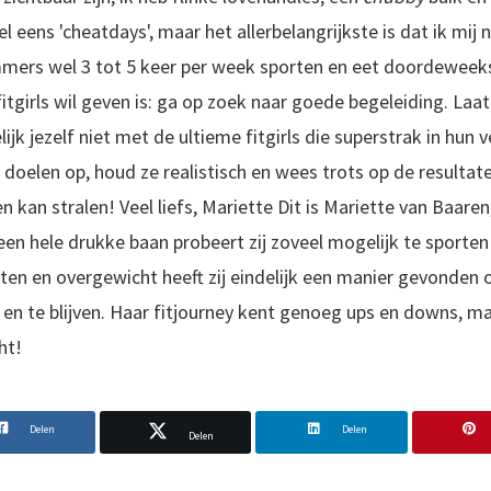
eens 'cheatdays', maar het allerbelangrijkste is dat ik mij n
immers wel 3 tot 5 keer per week sporten en eet doordewee
tgirls wil geven is: ga op zoek naar goede begeleiding. Laat
elijk jezelf niet met de ultieme fitgirls die superstrak in hun ve
je doelen op, houd ze realistisch en wees trots op de resultat
n kan stralen!
Veel liefs,
Mariette
Dit is Mariette van Baaren
en hele drukke baan probeert zij zoveel mogelijk te sporten
ten en overgewicht heeft zij eindelijk een manier gevonden 
en te blijven. Haar fitjourney kent genoeg ups en downs, ma
ht!
Delen
Delen
Delen