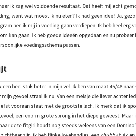
aar ik zag wel voldoende resultaat. Dat heeft mij echt gem
ding, want wat moest ik nu eten? Ik had geen idee! Ja, ge
ram ben ik mij in voeding gaan verdiepen. Ik heb heel erg ve
om kan gaan. Ik heb goede ideeën opgedaan en nu probeer ik
ersoonlijke voedingsschema passen.
jt
t ik een heel stuk beter in mijn vel. Ik ben van maat 46/48 n
r mijn gevoel straal ik nu. Van een meisje die liever achter i
liefst vooraan staat met de grootste lach. Ik merk dat ik s
 gevoel, een enorm grote sprong in het diepe geweest. Maar 
, maar deze fitgirl houdt nog steeds weleens van een Domino’
zichtbaar zijn, ik heb flinke lovehandles, een
chubby
buik en