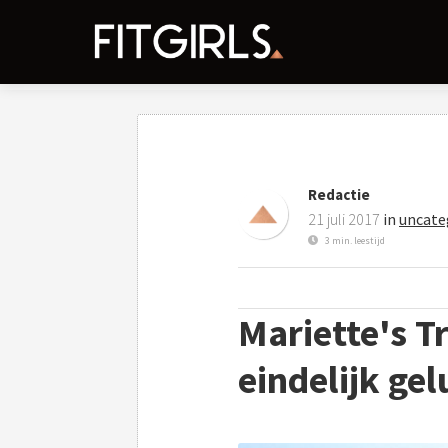
Redactie
21 juli 2017
in
uncate
3 min. leestijd
Mariette's T
eindelijk ge