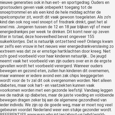
nieuwe generaties ook in hun eet- en sportgedrag. Ouders en
grootouders geven vaak onbeperkt toegang tot de
snoeptrommel en als een kind de hele middag achter de
spelcomputer zit, wordt dit vaak gewoon toegelaten. Als zo'n
kind dan ook nog veel snoept of frisdrank drinkt, gaat het al
snel mis. Jongeren tussen de 12 en 18 jaar blijken vijf of meer
energiedrankjes per week te drinken. Dit komt neer op zeven
liter in totaal, deze hoeveelheid bevat ongeveer 155
suikerklontjes. Dat is natuurlijk ontzettend veel! Onlangs kwam
er zelfs een vrouw in het nieuws wier energiedrankverslaving zo
extreem was dat ze er ernstige hartklachten door kreeg. Niet
zo'n goed voorbeeld voor haar kinderen natuurlijk... De jeugd
neemt vaak het voorbeeld van zijn ouders over en in de ergste
gevallen wordt het voorbeeld verergerd. Wanneer ouders
bewegen en gezond eten, zullen hun kinderen dit overnemen,
maar wanneer er iedere avond een zak chips leeggegeten
wordt voor de tv zal dit ook overgenomen worden. Niet alleen
diabetes, maar ook hart- en vaatziekten kunnen vaak
voorkomen worden met een gezonde leefstijl. Vandaag leggen
we de nadruk op diabetes, maar de juiste voeding en voldoende
bewegen dragen zeker bij aan de algemene gezondheid van
ieder individu. We zijn op de goede weg, maar er moet nog veel
gebeuren voordat Nederland weer een stukje gezonder wordt.
REFERENTIES www.euro.who.int/en/about-us/whd/world-