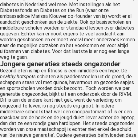
diabetes in Nederland wel mee. Met instellingen als het
Diabetesfonds en Diabetes on the Run (waar onze
ambassadrice Marissa Klouwer co-founder van is) wordt er al
aandacht geschonken aan de ziekte. Ook op basisscholen en
middelbare scholen worden er standaard lessen over diabetes
gegeven. Echter kan er nooit ergens te veel aandacht aan
worden geschonken en er moet vooral meer onderzoek komen
naar de mogelijke oorzaken en het voorkomen en voor altijd
uitbannen van diabetes. Voor dat laatste is er nog een lange
weg te gaan.
Jongere generaties steeds ongezonder
Gezond eten is hip en fitness is een inmiddels een hype. De
healthy hotspots
schieten als paddenstoelen uit de grond, de
schappen staan vol met quinoa, havermout en gezonde sapjes
en sportscholen worden druk bezocht.. Toch worden we per
generatie ongezonder, blijkt uit een onderzoek door de RIVM.
Dit is aan de andere kant niet gek, want de verleiding om
ongezond te leven, is nog steeds erg groot. In iedere
middelbare school staat wel een snoepautomaat of is er een
snackbar om de hoek en de jeugd duikt liever achter de laptop,
dan dat ze een rondje gaan hardlopen. Het steeds ongezonder
worden van onze maatschappij is echter niet enkel de schuld
van 'de nieuwe generatie'. Oudere generaties beïnvloeden deze