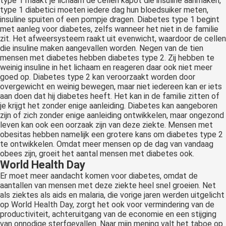
type 1 maakt je lichaam de cellen kapot die insuline aanmaken,
type 1 diabetici moeten iedere dag hun bloedsuiker meten,
insuline spuiten of een pompje dragen. Diabetes type 1 begint
met aanleg voor diabetes, zelfs wanneer het niet in de familie
zit. Het afweersysteem raakt uit evenwicht, waardoor de cellen
die insuline maken aangevallen worden. Negen van de tien
mensen met diabetes hebben diabetes type 2. Zij hebben te
weinig insuline in het lichaam en reageren daar ook niet meer
goed op. Diabetes type 2 kan veroorzaakt worden door
overgewicht en weinig bewegen, maar niet iedereen kan er iets
aan doen dat hij diabetes heeft. Het kan in de familie zitten of
je krijgt het zonder enige aanleiding. Diabetes kan aangeboren
zijn of zich zonder enige aanleiding ontwikkelen, maar ongezond
leven kan ook een oorzaak zijn van deze ziekte. Mensen met
obesitas hebben namelijk een grotere kans om diabetes type 2
te ontwikkelen. Omdat meer mensen op de dag van vandaag
obees zijn, groeit het aantal mensen met diabetes ook.
World Health Day
Er moet meer aandacht komen voor diabetes, omdat de
aantallen van mensen met deze ziekte heel snel groeien. Net
als ziektes als aids en malaria, die vorige jaren werden uitgelicht
op World Health Day, zorgt het ook voor vermindering van de
productiviteit, achteruitgang van de economie en een stijging
van onnodige sterfgevallen. Naar mijn mening valt het taboe op