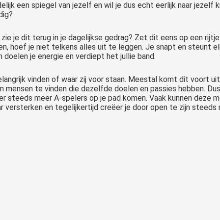
ijk een spiegel van jezelf en wil je dus echt eerlijk naar jezelf k
odig?
zie je dit terug in je dagelijkse gedrag? Zet dit eens op een ri
 hoef je niet telkens alles uit te leggen. Je snapt en steunt el
oelen je energie en verdiept het jullie band.
langrijk vinden of waar zij voor staan. Meestal komt dit voort ui
 om mensen te vinden die dezelfde doelen en passies hebben. Du
jn er steeds meer A-spelers op je pad komen. Vaak kunnen deze me
 versterken en tegelijkertijd creëer je door open te zijn steeds 