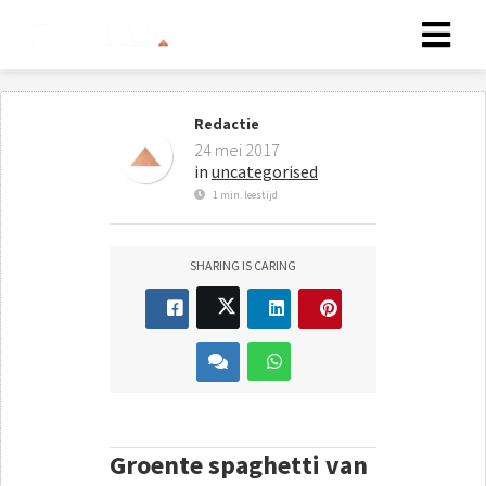
Redactie
24 mei 2017
in
uncategorised
1 min. leestijd
SHARING IS CARING
Groente spaghetti van