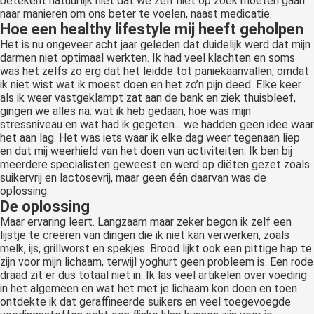
betekent natuurlijk niet dat we zelf niet op zoek moeten gaan
naar manieren om ons beter te voelen, naast medicatie.
Hoe een healthy lifestyle mij heeft geholpen
Het is nu ongeveer acht jaar geleden dat duidelijk werd dat mijn
darmen niet optimaal werkten. Ik had veel klachten en soms
was het zelfs zo erg dat het leidde tot paniekaanvallen, omdat
ik niet wist wat ik moest doen en het zo’n pijn deed. Elke keer
als ik weer vastgeklampt zat aan de bank en ziek thuisbleef,
gingen we alles na: wat ik heb gedaan, hoe was mijn
stressniveau en wat had ik gegeten... we hadden geen idee waar
het aan lag. Het was iets waar ik elke dag weer tegenaan liep
en dat mij weerhield van het doen van activiteiten. Ik ben bij
meerdere specialisten geweest en werd op diëten gezet zoals
suikervrij en lactosevrij, maar geen één daarvan was de
oplossing.
De oplossing
Maar ervaring leert. Langzaam maar zeker begon ik zelf een
lijstje te creëren van dingen die ik niet kan verwerken, zoals
melk, ijs, grillworst en spekjes. Brood lijkt ook een pittige hap te
zijn voor mijn lichaam, terwijl yoghurt geen probleem is. Een rode
draad zit er dus totaal niet in. Ik las veel artikelen over voeding
in het algemeen en wat het met je lichaam kon doen en toen
ontdekte ik dat geraffineerde suikers en veel toegevoegde