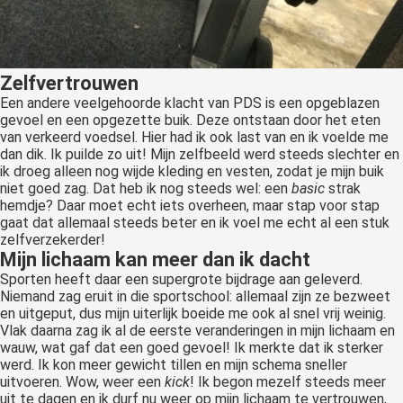
Zelfvertrouwen
Een andere veelgehoorde klacht van PDS is een opgeblazen
gevoel en een opgezette buik. Deze ontstaan door het eten
van verkeerd voedsel. Hier had ik ook last van en ik voelde me
dan dik. Ik puilde zo uit! Mijn zelfbeeld werd steeds slechter en
ik droeg alleen nog wijde kleding en vesten, zodat je mijn buik
niet goed zag. Dat heb ik nog steeds wel: een
basic
strak
hemdje? Daar moet echt iets overheen, maar stap voor stap
gaat dat allemaal steeds beter en ik voel me echt al een stuk
zelfverzekerder!
Mijn lichaam kan meer dan ik dacht
Sporten heeft daar een supergrote bijdrage aan geleverd.
Niemand zag eruit in die sportschool: allemaal zijn ze bezweet
en uitgeput, dus mijn uiterlijk boeide me ook al snel vrij weinig.
Vlak daarna zag ik al de eerste veranderingen in mijn lichaam en
wauw, wat gaf dat een goed gevoel! Ik merkte dat ik sterker
werd. Ik kon meer gewicht tillen en mijn schema sneller
uitvoeren. Wow, weer een
kick
! Ik begon mezelf steeds meer
uit te dagen en ik durf nu weer op mijn lichaam te vertrouwen,