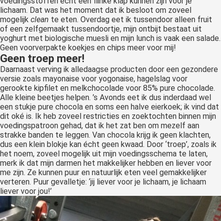
voedingsstoffen echt een flinke klap kunnen zijn voor je
lichaam. Dat was het moment dat ik besloot om zoveel
mogelijk
clean
te eten. Overdag eet ik tussendoor alleen fruit
of een zelfgemaakt tussendoortje, mijn ontbijt bestaat uit
yoghurt met biologische muesli en mijn lunch is vaak een salade.
Geen voorverpakte koekjes en chips meer voor mij!
Geen troep meer!
Daarnaast verving ik alledaagse producten door een gezondere
versie zoals mayonaise voor yogonaise, hagelslag voor
gerookte kipfilet en melkchocolade voor 85% pure chocolade.
Alle kleine beetjes helpen. ’s Avonds eet ik dus inderdaad wel
een stukje pure chocola en soms een halve eierkoek; ik vind dat
dit oké is. Ik heb zoveel restricties en zoektochten binnen mijn
voedingspatroon gehad, dat ik het zat ben om mezelf aan
strakke banden te leggen. Van chocola krijg ik geen klachten,
dus een klein blokje kan écht geen kwaad. Door ‘troep’, zoals ik
het noem, zoveel mogelijk uit mijn voedingsschema te laten,
merk ik dat mijn darmen het makkelijker hebben en liever voor
me zijn. Ze kunnen puur en natuurlijk eten veel gemakkelijker
verteren. Puur gevalletje: ‘jij liever voor je lichaam, je lichaam
liever voor jou!’