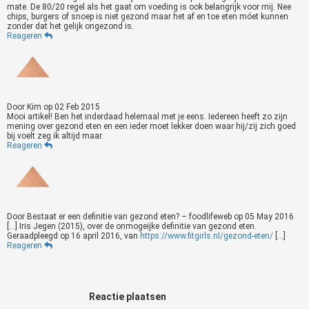
mate. De 80/20 regel als het gaat om voeding is ook belangrijk voor mij. Nee
chips, burgers of snoep is niet gezond maar het af en toe eten móet kunnen
zonder dat het gelijk ongezond is.
Reageren
Door
Kim
op
02 Feb 2015
Mooi artikel! Ben het inderdaad helemaal met je eens. Iedereen heeft zo zijn
mening over gezond eten en een ieder moet lekker doen waar hij/zij zich goed
bij voelt zeg ik altijd maar.
Reageren
Door
Bestaat er een definitie van gezond eten? – foodlifeweb
op
05 May 2016
[…] Iris Jegen (2015), over de onmogeijke definitie van gezond eten.
Geraadpleegd op 16 april 2016, van
https://www.fitgirls.nl/gezond-eten/
[…]
Reageren
Reactie plaatsen