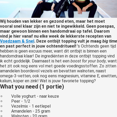
Wij houden van lekker en gezond eten, maar het moet
vooral snel klaar zijn en niet te ingewikkeld. Geen poespas,
maar gewoon binnen een handomdraai op tafel. Daarom
vind je hier vanaf nu elke week de lekkerste recepten van
Voedzaam & Snel
. Deze ontbijt topping vult je maag
big time
en past perfect in jouw ochtendritueel!
's Ochtends geen tijd
hebben is geen excuus meer, want dit ontbijt is binnen een
handomdraai klaar! De ingrediënten in deze ontbijt topping vind
ik echt goddelijk. Daarnaast is het een
boost for your body
, want
het zit ook nog eens vol met goede voedingsstoffen. Zo zitten
amandelen boordevol vezels en bevatten walnoten, naast
omega-3-vetten, ook nog eens magnesium, vitamine E, eiwitten,
kalium, koper en zink! Wat is jouw favoriete topping?
What you need (1 portie)
Volle yoghurt - naar keuze
Peer - 1/2
Vezelmix - 1 eetlepel
Amandelen - 25 gram
Walnoten - 20 gram