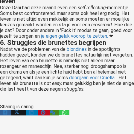
leven
Onze Dani had deze maand even een
self reflecting-
momentje.
Soms best confronterend, maar soms ook heel erg nodig. Het
leven is niet altijd even makkelijk en soms moeten er moeilijke
keuzes gemaakt worden en sta je voor een
crossroad.
Hoe doe
je dat? Door onder andere in 'Fuck it' modus te gaan, goed voor
jezelf te zorgen en
je eigen geluk voorop te zetten.
❤︎
6. Struggles die brunettes begrijpen
Nadat we de problemen van de
blondines
in de spotlights
hadden gezet, konden we de brunettes natuurlijk niet vergeten.
Het leven van een brunette is namelijk niet alleen maar
rozengeur en maneschijn. Nee, sterker nog: droogshampoo is
een drama en als je een lichte huid hebt ben al helemaal niet
gezegend, want dan kun je soms
doorgaan voor Cruella.
.. Het
leven als brunette is
not easy,
maar gelukkig ben je niet de enige
die last heeft van deze negen
struggles
.
Sharing is caring