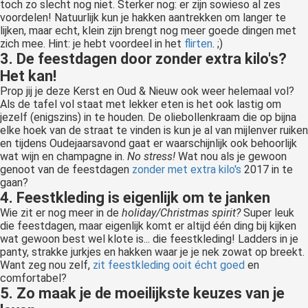
toch zo slecht nog niet. Sterker nog: er zijn sowieso al zes
voordelen! Natuurlijk kun je hakken aantrekken om langer te
lijken, maar echt, klein zijn brengt nog meer goede dingen met
zich mee. Hint: je hebt voordeel in het
flirten
. ;)
3. De feestdagen door zonder extra kilo's?
Het kan!
Prop jij je deze Kerst en Oud & Nieuw ook weer helemaal vol?
Als de tafel vol staat met lekker eten is het ook lastig om
jezelf (enigszins) in te houden. De oliebollenkraam die op bijna
elke hoek van de straat te vinden is kun je al van mijlenver ruiken
en tijdens Oudejaarsavond gaat er waarschijnlijk ook behoorlijk
wat wijn en champagne in.
No stress!
Wat nou als je gewoon
genoot van de feestdagen
zonder met extra kilo's
2017 in te
gaan?
4. Feestkleding is eigenlijk om te janken
Wie zit er nog meer in de
holiday/Christmas spirit?
Super leuk
die feestdagen, maar eigenlijk komt er altijd één ding bij kijken
wat gewoon best wel klote is... die feestkleding! Ladders in je
panty, strakke jurkjes en hakken waar je je nek zowat op breekt.
Want zeg nou zelf,
zit feestkleding ooit écht goed
en
comfortabel?
5. Zo maak je de moeilijkste keuzes van je