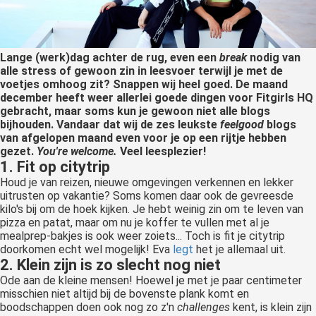
Lange (werk)dag achter de rug, even een
break
nodig van
alle stress of gewoon zin in leesvoer terwijl je met de
voetjes omhoog zit? Snappen wij heel goed. De maand
december heeft weer allerlei goede dingen voor Fitgirls HQ
gebracht, maar soms kun je gewoon niet alle blogs
bijhouden. Vandaar dat wij de zes leukste
feelgood
blogs
van afgelopen maand even voor je op een rijtje hebben
gezet.
You're welcome.
Veel leesplezier!
1. Fit op citytrip
Houd je van reizen, nieuwe omgevingen verkennen en lekker
uitrusten op vakantie? Soms komen daar ook de gevreesde
kilo's bij om de hoek kijken. Je hebt weinig zin om te leven van
pizza en patat, maar om nu je koffer te vullen met al je
mealprep-bakjes is ook weer zoiets... Toch is fit je citytrip
doorkomen echt wel mogelijk! Eva
legt
het je allemaal uit.
2. Klein zijn is zo slecht nog niet
Ode aan de kleine mensen! Hoewel je met je paar centimeter
misschien niet altijd bij de bovenste plank komt en
boodschappen doen ook nog zo z'n
challenges
kent, is klein zijn